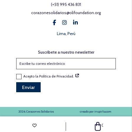
(+51) 995 436 831
corazonesolidarios@olifoundation.org
Lima, Perú
Suscríbete a nuestro newsletter
Acepto la Política de Privacidad.
Enviar
2026. Corazones Solidarios
creado por inspirha.com
0
0