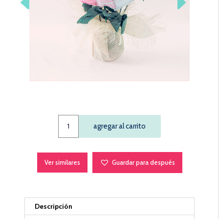
Arreglo
agregar al carrito
(rosado)
quantity
Ver similares
Guardar para después
Descripción